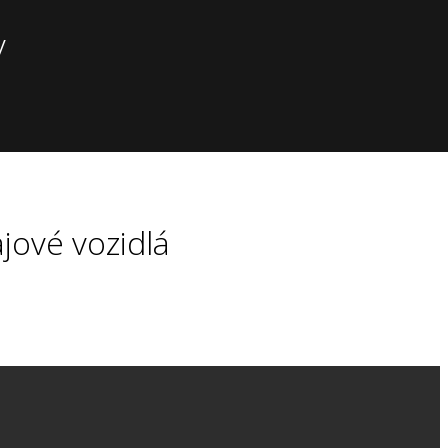
v
ajové vozidlá