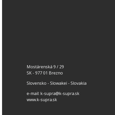
Mostárenská 9 / 29
SK - 977 01 Brezno
Slovensko - Slowakei - Slovakia
e-mail: k-supra@k-supra.sk
www.k-supra.sk