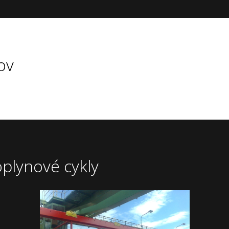
ov
plynové cykly