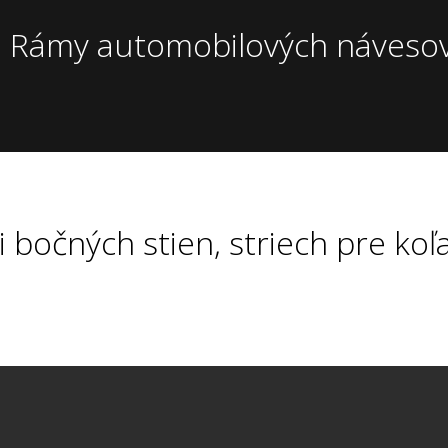
Rámy automobilových náveso
i bočných stien, striech pre koľ